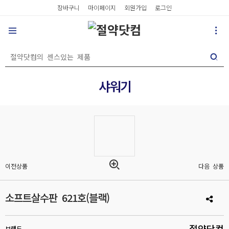
장바구니
마이페이지
회원가입
로그인
샤워기
이전상품
다음 상품
소프트살수판 621호(블랙)
절약닷컴
브랜드