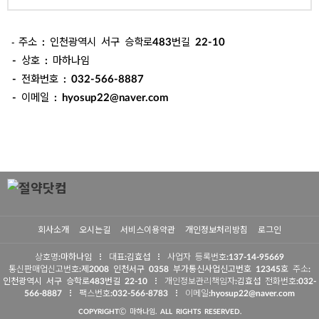
주소 : 인천광역시 서구 승학로483번길 22-10
-
- 상호 : 마하나임
- 전화번호 : 032-566-8887
- 이메일 : hyosup22@naver.com
회사소개
오시는길
서비스이용약관
개인정보처리방침
로그인
상호명
:마하나임
대표
:김효섭
사업자 등록번호
:137-14-95669
통신판매업신고번호
:제2008 인천서구 0358
부가통신사업신고번호 12345호
주소
:
인천광역시 서구 승학로483번길 22-10
개인정보관리책임자
:김효섭
전화번호
:032-
566-8887
팩스번호
:032-566-8783
이메일
:hyosup22@naver.com
COPYRIGHTⒸ 마하나임. ALL RIGHTS RESERVED.