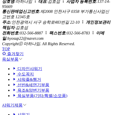
상호명
:마하나임
대표
:김효섭
사업자 등록번호
:137-14-
95669
통신판매업신고번호
:제2008 인천서구 0358
부가통신사업신
고번호 12345호
주소
:인천광역시 서구 승학로483번길 22-10
개인정보관리
책임자
:김효섭
전화번호
:032-566-8887
팩스번호
:032-566-8783
이메
일
:hyosup22@naver.com
Copyrightⓒ 마하나임. All Rights Reserved.
TOP
즐겨찾기
욕실부품
디자인샤워기
수도꼭지
샤워줄&헹거
선반&세면기부품
욕조&양변기부품
욕실부품(기타/특별/소모품)
샤워기제품
샤워기