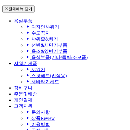
전체메뉴 닫기
욕실부품
디자인샤워기
수도꼭지
샤워줄&헹거
선반&세면기부품
욕조&양변기부품
욕실부품(기타/특별/소모품)
샤워기제품
샤워기
스팟헤드(입식용)
해바라기헤드
장바구니
주문및배송
개인결제
고객지원
문의사항
상품Review
이용방법