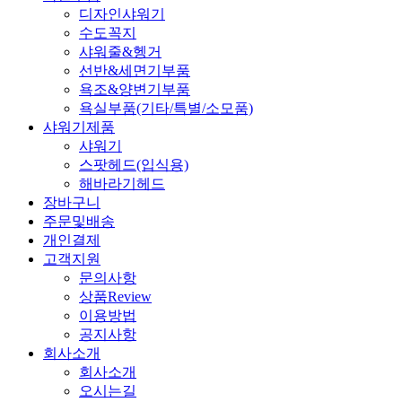
디자인샤워기
수도꼭지
샤워줄&헹거
선반&세면기부품
욕조&양변기부품
욕실부품(기타/특별/소모품)
샤워기제품
샤워기
스팟헤드(입식용)
해바라기헤드
장바구니
주문및배송
개인결제
고객지원
문의사항
상품Review
이용방법
공지사항
회사소개
회사소개
오시는길