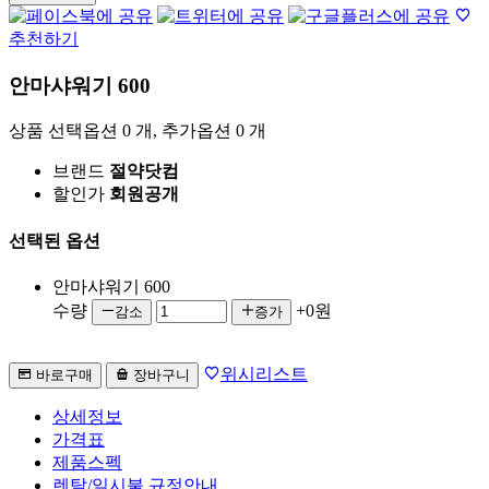
추천하기
안마샤워기 600
상품 선택옵션 0 개, 추가옵션 0 개
브랜드
절약닷컴
할인가
회원공개
선택된 옵션
안마샤워기 600
수량
+0원
감소
증가
위시리스트
바로구매
장바구니
상세정보
가격표
제품스펙
렌탈/일시불 규정안내